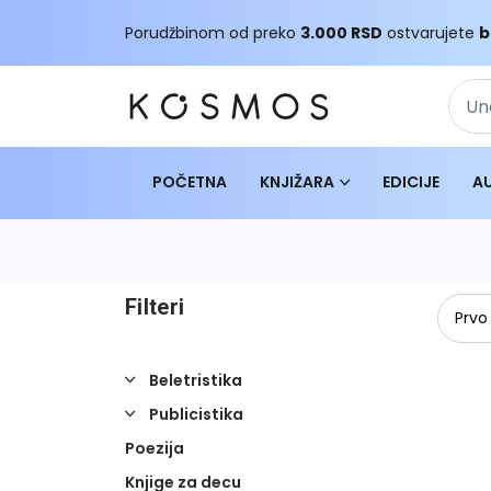
Porudžbinom od preko
3.000 RSD
ostvarujete
b
POČETNA
KNJIŽARA
EDICIJE
A
Filteri
Beletristika
Publicistika
Poezija
Knjige za decu