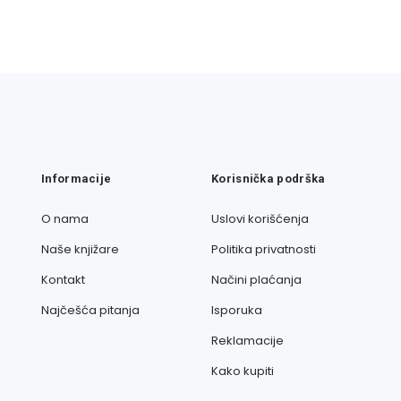
Informacije
Korisnička podrška
O nama
Uslovi korišćenja
Naše knjižare
Politika privatnosti
Kontakt
Načini plaćanja
Najčešća pitanja
Isporuka
Reklamacije
Kako kupiti