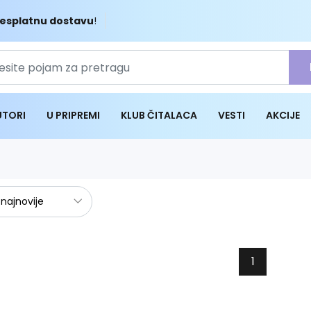
esplatnu dostavu
!
UTORI
U PRIPREMI
KLUB ČITALACA
VESTI
AKCIJE
1