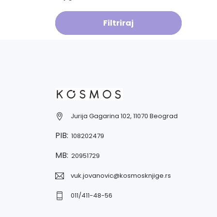
Filtriraj
Jurija Gagarina 102, 11070 Beograd
PIB:
108202479
MB:
20951729
vuk.jovanovic@kosmosknjige.rs
011/411-48-56