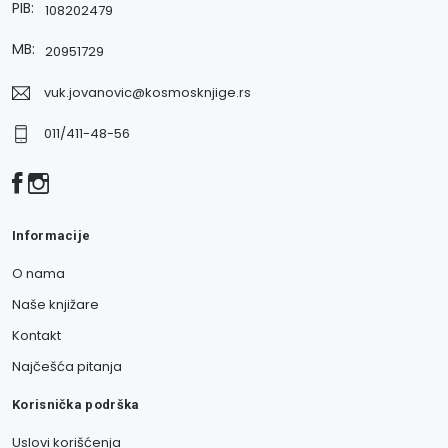
PIB:
108202479
MB:
20951729
vuk.jovanovic@kosmosknjige.rs
011/411-48-56
Informacije
O nama
Naše knjižare
Kontakt
Najčešća pitanja
Korisnička podrška
Uslovi korišćenja