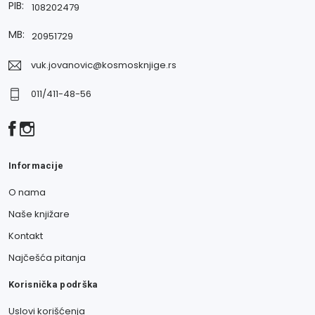
PIB:
108202479
MB:
20951729
vuk.jovanovic@kosmosknjige.rs
011/411-48-56
Informacije
O nama
Naše knjižare
Kontakt
Najčešća pitanja
Korisnička podrška
Uslovi korišćenja