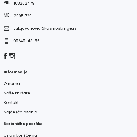
PIB:
108202479
MB:
20951729
vuk.jovanovic@kosmosknjige.rs
011/411-48-56
Informacije
O nama
Naše knjižare
Kontakt
Najčešća pitanja
Korisnička podrška
Uslovi korišćenja