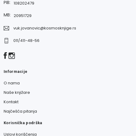
PIB:
108202479
MB:
20951729
vuk.jovanovic@kosmosknjige.rs
011/411-48-56
Informacije
O nama
Naše knjižare
Kontakt
Najčešća pitanja
Korisnička podrška
Uslovi korišćenja