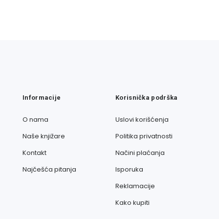
Informacije
Korisnička podrška
O nama
Uslovi korišćenja
Naše knjižare
Politika privatnosti
Kontakt
Načini plaćanja
Najčešća pitanja
Isporuka
Reklamacije
Kako kupiti