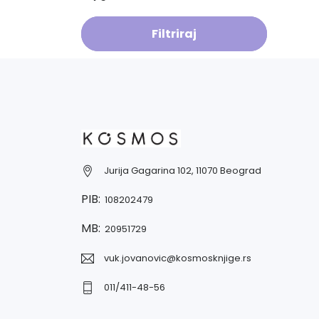
Filtriraj
Jurija Gagarina 102, 11070 Beograd
PIB:
108202479
MB:
20951729
vuk.jovanovic@kosmosknjige.rs
011/411-48-56