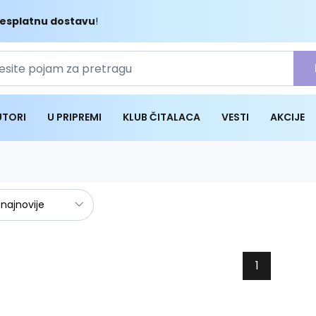
esplatnu dostavu
!
UTORI
U PRIPREMI
KLUB ČITALACA
VESTI
AKCIJE
1