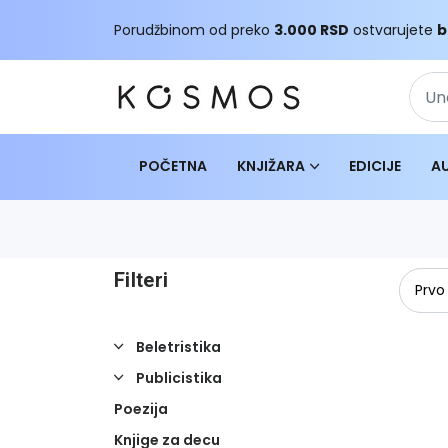
Porudžbinom od preko
3.000 RSD
ostvarujete
b
POČETNA
KNJIŽARA
EDICIJE
A
Filteri
Beletristika
Publicistika
Poezija
Knjige za decu