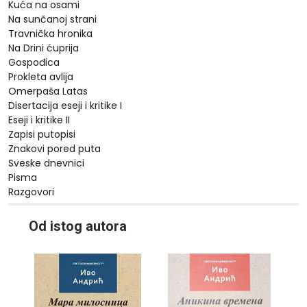
Kuća na osami
Na sunčanoj strani
Travnička hronika
Na Drini ćuprija
Gospođica
Prokleta avlija
Omerpaša Latas
Disertacija eseji i kritike I
Eseji i kritike II
Zapisi putopisi
Znakovi pored puta
Sveske dnevnici
Pisma
Razgovori
10%
10%
Od istog autora