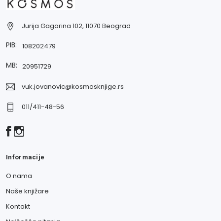
Jurija Gagarina 102, 11070 Beograd
PIB:
108202479
MB:
20951729
vuk.jovanovic@kosmosknjige.rs
011/411-48-56
Informacije
O nama
Naše knjižare
Kontakt