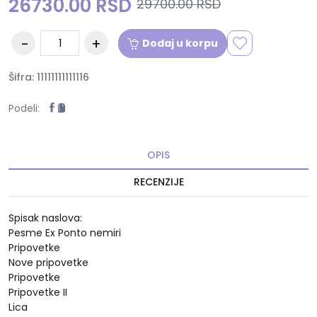
26730.00 RSD
29700.00 RSD
Dodaj u korpu
Šifra: 11111111111116
Podeli:
OPIS
RECENZIJE
Spisak naslova:
Pesme Ex Ponto nemiri
Pripovetke
Nove pripovetke
Pripovetke
Pripovetke II
Lica