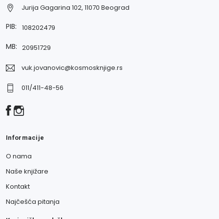
Jurija Gagarina 102, 11070 Beograd
PIB:
108202479
MB:
20951729
vuk.jovanovic@kosmosknjige.rs
011/411-48-56
Informacije
O nama
Naše knjižare
Kontakt
Najčešća pitanja