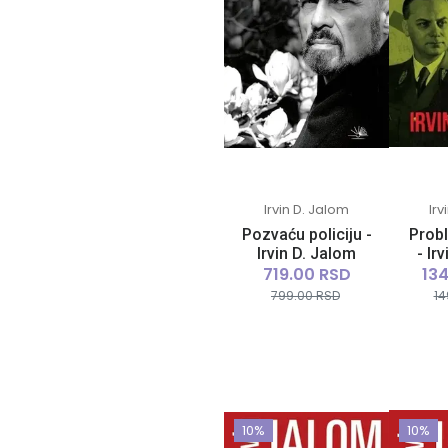
Irvin D. Jalom
Irv
Pozvaću policiju -
Prob
Irvin D. Jalom
- Ir
719.00 RSD
13
799.00 RSD
14
10%
10%