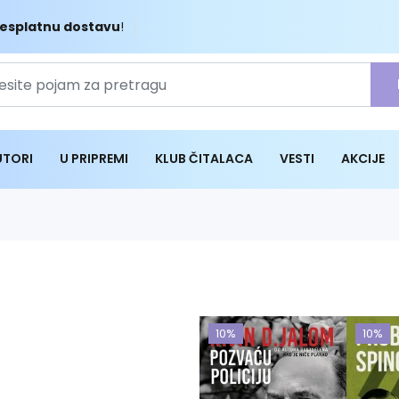
esplatnu dostavu
!
UTORI
U PRIPREMI
KLUB ČITALACA
VESTI
AKCIJE
10%
10%