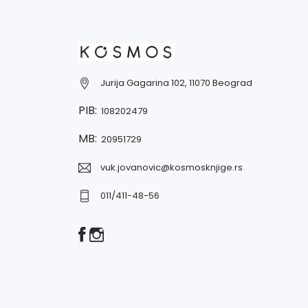
Jurija Gagarina 102, 11070 Beograd
PIB:
108202479
MB:
20951729
vuk.jovanovic@kosmosknjige.rs
011/411-48-56