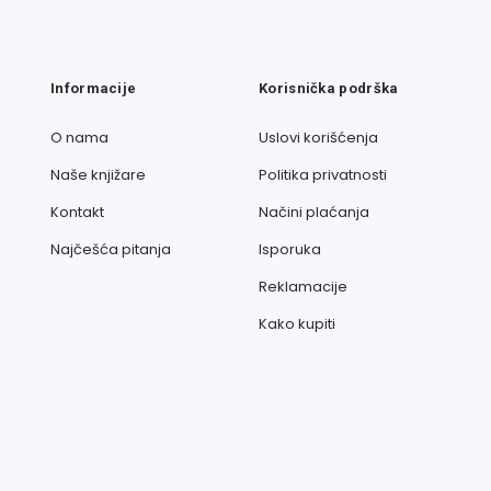
Informacije
Korisnička podrška
O nama
Uslovi korišćenja
Naše knjižare
Politika privatnosti
Kontakt
Načini plaćanja
Najčešća pitanja
Isporuka
Reklamacije
Kako kupiti