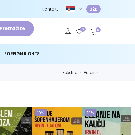
Kontakt
B2B
Pretražite
0
0
FOREIGN RIGHTS
Početna
Autori
10%
10%