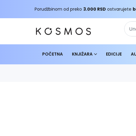
Porudžbinom od preko
3.000 RSD
ostvarujete
b
POČETNA
KNJIŽARA
EDICIJE
A