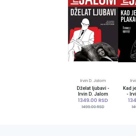
Irvin D. Jalom
Irv
Dželat ljubavi -
Kad j
Irvin D. Jalom
- Ir
1349.00 RSD
13
1499.00 RSD
14