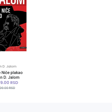
in D. Jalom
e Niče plakao
vin D. Jalom
49.00 RSD
99.00 RSD