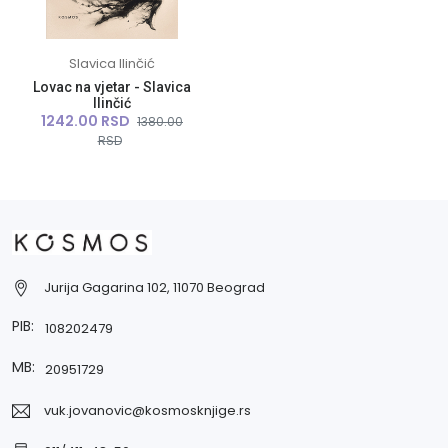
Slavica Ilinčić
Lovac na vjetar - Slavica
Ilinčić
1242.00 RSD
1380.00
RSD
Jurija Gagarina 102, 11070 Beograd
PIB:
108202479
MB:
20951729
vuk.jovanovic@kosmosknjige.rs