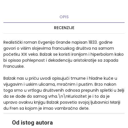
OPIS
RECENZIJE
Realistički roman Evgenija Grande napisan 1833. godine
govori o višim slojevima francuskog društva na samom
početku XIX veka. Balzak se koristi ironijom i hiperbolom kako
bi opisao pohlepnost i dekadenciju aristokratije sa zapada
Francuske.
Balzak nas u priču uvodi opisujući tmurne i hladne kuće u
vijugavim i uskim ulicama, mračnim i pustim. Brzo nakon
toga smo u vrtlogu društvenih odnosa prepunih spletki u želji
da se dođe do samog vrha.\n\nKuriozitet je i to da je
upravo ovakvu knjigu Balzak posvetio svojoj ljubavnici Mariji
du Fren sa kojom je imao vambračno dete.
10%
Od istog autora