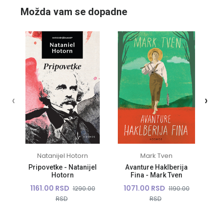
Možda vam se dopadne
‹
›
Natanijel Hotorn
Mark Tven
Pripovetke - Natanijel
Avanture Haklberija
Hotorn
Fina - Mark Tven
1161.00 RSD
1071.00 RSD
1290.00
1190.00
RSD
RSD