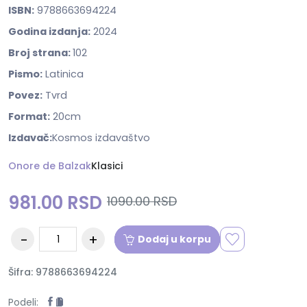
ISBN:
9788663694224
Godina izdanja:
2024
Broj strana:
102
Pismo:
Latinica
Povez:
Tvrd
Format:
20cm
Izdavač:
Kosmos izdavaštvo
Onore de Balzak
Klasici
981.00 RSD
1090.00 RSD
Dodaj u korpu
Šifra: 9788663694224
Podeli: