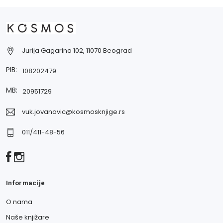
Jurija Gagarina 102, 11070 Beograd
PIB:
108202479
MB:
20951729
vuk.jovanovic@kosmosknjige.rs
011/411-48-56
Informacije
O nama
Naše knjižare