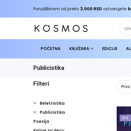
Porudžbinom od preko
3.000 RSD
ostvarujete
b
POČETNA
KNJIŽARA
EDICIJE
A
Publicistika
Filteri
Beletristika
Publicistika
10%
Poezija
Knjige za decu