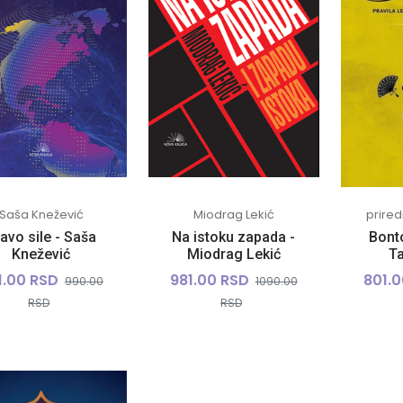
Saša Knežević
Miodrag Lekić
prired
avo sile - Saša
Na istoku zapada -
Bonto
Knežević
Miodrag Lekić
Ta
1.00 RSD
981.00 RSD
801.
990.00
1090.00
RSD
RSD