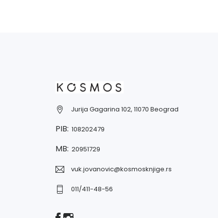
Jurija Gagarina 102, 11070 Beograd
PIB:
108202479
MB:
20951729
vuk.jovanovic@kosmosknjige.rs
011/411-48-56