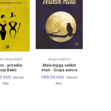
ila Tanja Bakić
Grupa autora
n - priredila
Mala knjiga velikih
nja Bakić
misli - Grupa autora
00 RSD
1169.00 RSD
890.00
1299.00
RSD
RSD