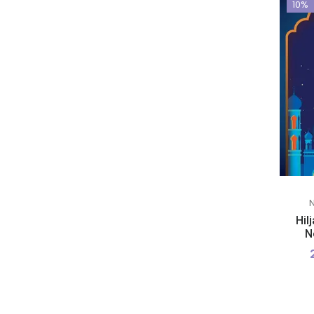
10%
Hil
N