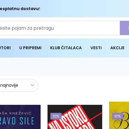
esplatnu dostavu
!
UTORI
U PRIPREMI
KLUB ČITALACA
VESTI
AKCIJE
10%
10%