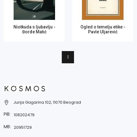
Niotkuda s ljubavlju -
Ogled o temelju etike -
Đorđe Matić
Pavle Uljarević
1
Jurija Gagarina 102, 11070 Beograd
PIB:
108202479
MB:
20951729