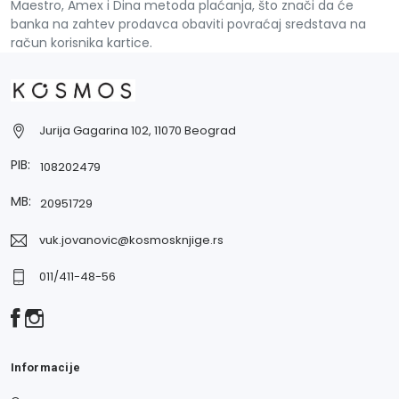
Maestro, Amex i Dina metoda plaćanja, što znači da će
banka na zahtev prodavca obaviti povraćaj sredstava na
račun korisnika kartice.
Jurija Gagarina 102, 11070 Beograd
PIB:
108202479
MB:
20951729
vuk.jovanovic@kosmosknjige.rs
011/411-48-56
Informacije