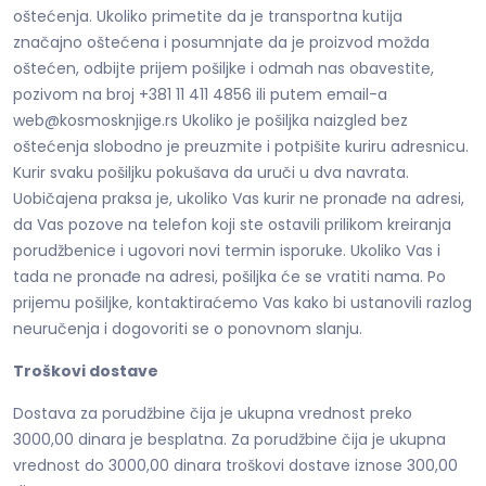
oštećenja. Ukoliko primetite da je transportna kutija
značajno oštećena i posumnjate da je proizvod možda
oštećen, odbijte prijem pošiljke i odmah nas obavestite,
pozivom na broj +381 11 411 4856 ili putem email-a
web@kosmosknjige.rs Ukoliko je pošiljka naizgled bez
oštećenja slobodno je preuzmite i potpišite kuriru adresnicu.
Kurir svaku pošiljku pokušava da uruči u dva navrata.
Uobičajena praksa je, ukoliko Vas kurir ne pronađe na adresi,
da Vas pozove na telefon koji ste ostavili prilikom kreiranja
porudžbenice i ugovori novi termin isporuke. Ukoliko Vas i
tada ne pronađe na adresi, pošiljka će se vratiti nama. Po
prijemu pošiljke, kontaktiraćemo Vas kako bi ustanovili razlog
neuručenja i dogovoriti se o ponovnom slanju.
Troškovi dostave
Dostava za porudžbine čija je ukupna vrednost preko
3000,00 dinara je besplatna. Za porudžbine čija je ukupna
vrednost do 3000,00 dinara troškovi dostave iznose 300,00