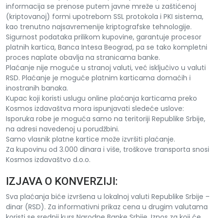
informacija se prenose putem javne mreže u zaštićenoj
(kriptovanoj) formi upotrebom SSL protokola i PKI sistema,
kao trenutno najsavremenije kriptografske tehnologije.
Sigurnost podataka prilikom kupovine, garantuje procesor
platnih kartica, Banca Intesa Beograd, pa se tako kompletni
proces naplate obavlja na stranicama banke.
Plaćanje nije moguće u stranoj valuti, već isključivo u valuti
RSD. Plaćanje je moguće platnim karticama domaćih i
inostranih banaka.
Kupac koji koristi uslugu online plaćanja karticama preko
Kosmos izdavaštva mora ispunjavati sledeće uslove:
Isporuka robe je moguća samo na teritoriji Republike Srbije,
na adresi navedenoj u porudžbini.
Samo vlasnik platne kartice može izvršiti plaćanje.
Za kupovinu od 3.000 dinara i više, troškove transporta snosi
Kosmos izdavaštvo d.o.o.
IZJAVA O KONVERZIJI:
Sva plaćanja biće izvršena u lokalnoj valuti Republike Srbije –
dinar (RSD). Za informativni prikaz cena u drugim valutama
koristi se srednji kurs Narodne Banke Srbije. Iznos za koji će