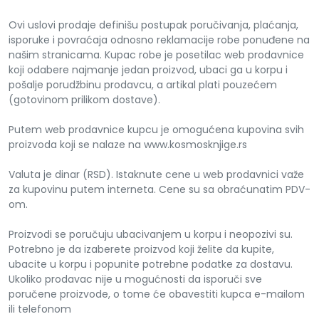
Ovi uslovi prodaje definišu postupak poručivanja, plaćanja,
isporuke i povraćaja odnosno reklamacije robe ponuđene na
našim stranicama. Kupac robe je posetilac web prodavnice
koji odabere najmanje jedan proizvod, ubaci ga u korpu i
pošalje porudžbinu prodavcu, a artikal plati pouzećem
(gotovinom prilikom dostave).
Putem web prodavnice kupcu je omogućena kupovina svih
proizvoda koji se nalaze na www.kosmosknjige.rs
Valuta je dinar (RSD). Istaknute cene u web prodavnici važe
za kupovinu putem interneta. Cene su sa obraćunatim PDV-
om.
Proizvodi se poručuju ubacivanjem u korpu i neopozivi su.
Potrebno je da izaberete proizvod koji želite da kupite,
ubacite u korpu i popunite potrebne podatke za dostavu.
Ukoliko prodavac nije u mogućnosti da isporuči sve
poručene proizvode, o tome će obavestiti kupca e-mailom
ili telefonom