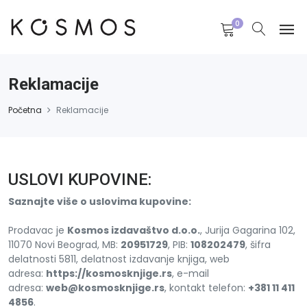
0
Reklamacije
Početna
Reklamacije
USLOVI KUPOVINE:
Saznajte više o uslovima kupovine:
Prodavac je
Kosmos izdavaštvo d.o.o.
, Jurija Gagarina 102,
11070 Novi Beograd, MB:
20951729
, PIB:
108202479
, šifra
delatnosti 5811, delatnost izdavanje knjiga, web
adresa:
https://kosmosknjige.rs
, e-mail
adresa:
web@kosmosknjige.rs
, kontakt telefon:
+381 11 411
4856
.