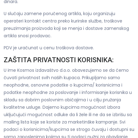
dinara.
U slučaju zamene poručenog artikla, koju organizuju
operateri kontakt centra preko kurirske službe, troškove
preuzimanja proizvoda koji se menja i dostave zamenskog
artikla snosi prodavac.
PDV je uračunat u cenu troškova dostave.
ZAŠTITA PRIVATNOSTI KORISNIKA:
U ime Kosmos izdavaštvo d.o.o. obavezujemo se da ćemo
čuvati privatnost svih naših kupaca. Prikupljamo samo
neophodne, osnovne podatke o kupcima/ korisnicima i
podatke neophodne za poslovanje i informisanje korisnika u
skladu sa dobrim poslovnim običajima i u cilju pružanja
kvalitetne usluge. Dajemo kupcima mogućnost izbora
uključujući mogućnost odluke da li žele ili ne da se izbrišu sa
mailing lista koje se koriste za marketinške kampanje. Svi
podaci o korisnicima/kupcima se strogo čuvaju i dostupni su
samo zaposlenima kojima su ti podaci nužni za obavljanje