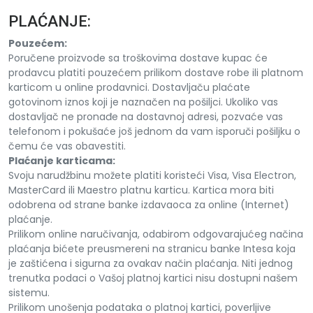
PLAĆANJE:
Pouzećem:
Poručene proizvode sa troškovima dostave kupac će
prodavcu platiti pouzećem prilikom dostave robe ili platnom
karticom u online prodavnici. Dostavljaču plaćate
gotovinom iznos koji je naznačen na pošiljci. Ukoliko vas
dostavljač ne pronađe na dostavnoj adresi, pozvaće vas
telefonom i pokušaće još jednom da vam isporuči pošiljku o
čemu će vas obavestiti.
Plaćanje karticama:
Svoju narudžbinu možete platiti koristeći Visa, Visa Electron,
MasterCard ili Maestro platnu karticu. Kartica mora biti
odobrena od strane banke izdavaoca za online (Internet)
plaćanje.
Prilikom online naručivanja, odabirom odgovarajućeg načina
plaćanja bićete preusmereni na stranicu banke Intesa koja
je zaštićena i sigurna za ovakav način plaćanja. Niti jednog
trenutka podaci o Vašoj platnoj kartici nisu dostupni našem
sistemu.
Prilikom unošenja podataka o platnoj kartici, poverljive