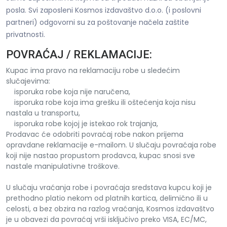
posla. Svi zaposleni Kosmos izdavaštvo d.o.o. (i poslovni
partneri) odgovorni su za poštovanje načela zaštite
privatnosti.
POVRAĆAJ / REKLAMACIJE:
Kupac ima pravo na reklamaciju robe u sledećim
slučajevima:
isporuka robe koja nije naručena,
isporuka robe koja ima grešku ili oštećenja koja nisu
nastala u transportu,
isporuka robe kojoj je istekao rok trajanja,
Prodavac će odobriti povraćaj robe nakon prijema
opravdane reklamacije e-mailom. U slučaju povraćaja robe
koji nije nastao propustom prodavca, kupac snosi sve
nastale manipulativne troškove.
U slučaju vraćanja robe i povraćaja sredstava kupcu koji je
prethodno platio nekom od platnih kartica, delimično ili u
celosti, a bez obzira na razlog vraćanja, Kosmos izdavaštvo
je u obavezi da povraćaj vrši isključivo preko VISA, EC/MC,