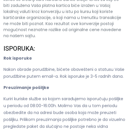
biti zadužena Vaša platna kartica biće izražen u Vašoj
lokalnoj valuti kroz konverziju u istu po kursu koji koriste
kartičarske organizacije, a koji nama u trenutku transakcije
ne može biti poznat. Kao rezultat ove konverzije postoji
mogućnost neznatne razlike od originalne cene navedene
na našem sajtu.
ISPORUKA:
Rok isporuke
Nakon obrade porudžbine, bićete obavešteni o statusu Vaše
porudžbine putem email-a. Rok isporuke je 3-5 radnih dana.
Preuzimanje pošiljke
Kuriri kuriske službe sa kojom sarađujemo isporučuju pošiljke
u periodu od 08:00-16:00h. Molimo Vas da u tom periodu
obezbedite da na adresi bude osoba koja može preuzeti
pošiljku. Prilikom preuzimanja pošiljke potrebno je da vizuelno
pregledate paket da slučajno ne postoje neka vidna