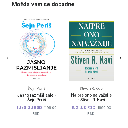
Možda vam se dopadne
‹
›
Šejn Periš
Stiven R. Kavi
Jasno razmišljanje -
Najpre ono najvažnije
Šejn Periš
- Stiven R. Kavi
1079.00 RSD
1521.00 RSD
1199.00
1690.00
RSD
RSD