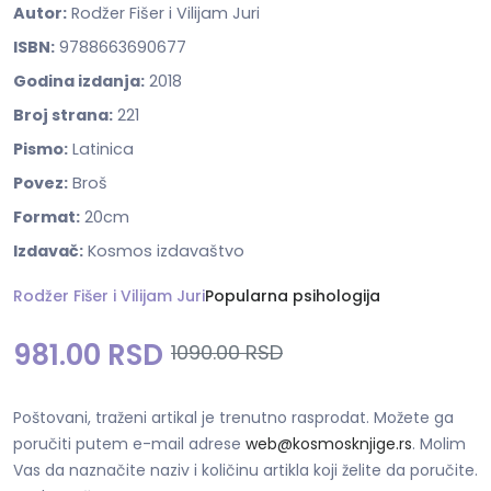
Autor:
Rodžer Fišer i Vilijam Juri
ISBN:
9788663690677
Godina izdanja:
2018
Broj strana:
221
Pismo:
Latinica
Povez:
Broš
Format:
20cm
Izdavač:
Kosmos izdavaštvo
Rodžer Fišer i Vilijam Juri
Popularna psihologija
981.00 RSD
1090.00 RSD
Poštovani, traženi artikal je trenutno rasprodat. Možete ga
poručiti putem e-mail adrese
web@kosmosknjige.rs
. Molim
Vas da naznačite naziv i količinu artikla koji želite da poručite.