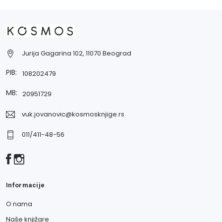
Jurija Gagarina 102, 11070 Beograd
PIB:
108202479
MB:
20951729
vuk.jovanovic@kosmosknjige.rs
011/411-48-56
Informacije
O nama
Naše knjižare