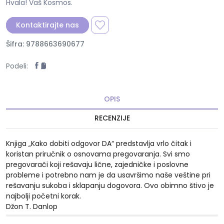
Hvala! Vaš Kosmos.
Kontaktirajte nas
Šifra: 9788663690677
Podeli:
OPIS
RECENZIJE
Knjiga „Kako dobiti odgovor DA“ predstavlja vrlo čitak i
koristan priručnik o osnovama pregovaranja. Svi smo
pregovarači koji rešavaju lične, zajedničke i poslovne
probleme i potrebno nam je da usavršimo naše veštine pri
rešavanju sukoba i sklapanju dogovora. Ovo obimno štivo je
najbolji početni korak.
Džon T. Danlop
10%
10%