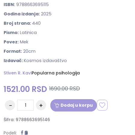
ISBN:
9788663695115
Godina izdanja:
2025
Broj strana:
440
Pismo:
Latinica
Povez:
Mek
Format:
20cm
Izdavač:
Kosmos izdavaštvo
Stiven R. Kavi
Popularna psihologija
1521.00 RSD
1690.00 RSD
Dodaj u korpu
Šifra: 9788663695146
Podeli: