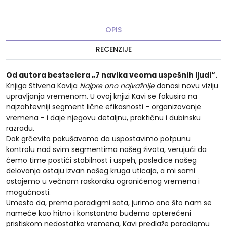
OPIS
RECENZIJE
Od autora bestselera „7 navika veoma uspešnih ljudi“.
Knjiga Stivena Kavija
Najpre ono najvažnije
donosi novu viziju
upravljanja vremenom. U ovoj knjizi Kavi se fokusira na
najzahtevniji segment lične efikasnosti - organizovanje
vremena - i daje njegovu detaljnu, praktičnu i dubinsku
razradu.
Dok grčevito pokušavamo da uspostavimo potpunu
kontrolu nad svim segmentima našeg života, verujući da
ćemo time postići stabilnost i uspeh, posledice našeg
delovanja ostaju izvan našeg kruga uticaja, a mi sami
ostajemo u večnom raskoraku ograničenog vremena i
mogućnosti.
Umesto da, prema paradigmi sata, jurimo ono što nam se
nameće kao hitno i konstantno budemo opterećeni
pristiskom nedostatka vremena, Kavi predlaže paradigmu