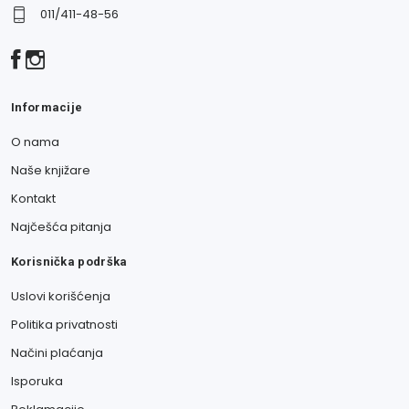
011/411-48-56
Informacije
O nama
Naše knjižare
Kontakt
Najčešća pitanja
Korisnička podrška
Uslovi korišćenja
Politika privatnosti
Načini plaćanja
Isporuka