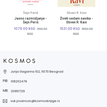
Šejn Periš
Stiven R. Kavi
Jasno razmišljanje -
Živeti sedam navika -
Šejn Periš
Stiven R. Kavi
1079.00 RSD
1521.00 RSD
1199.00
1690.00
RSD
RSD
Jurija Gagarina 102, 11070 Beograd
PIB:
108202479
MB:
20951729
vuk.jovanovic@kosmosknjige.rs