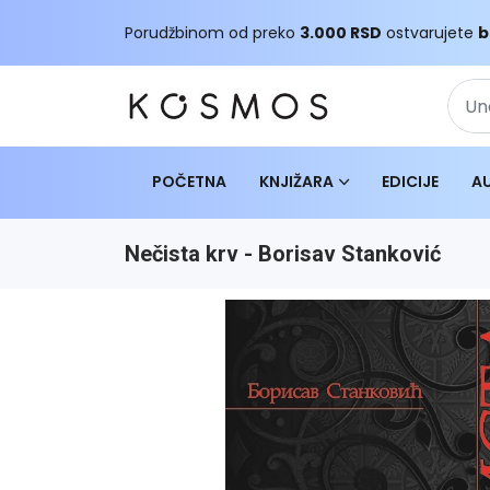
Porudžbinom od preko
3.000 RSD
ostvarujete
b
POČETNA
KNJIŽARA
EDICIJE
A
Nečista krv - Borisav Stanković