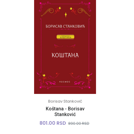
Borisav Stanković
Koštana - Borisav
Stanković
801.00 RSD
890.00 RSD