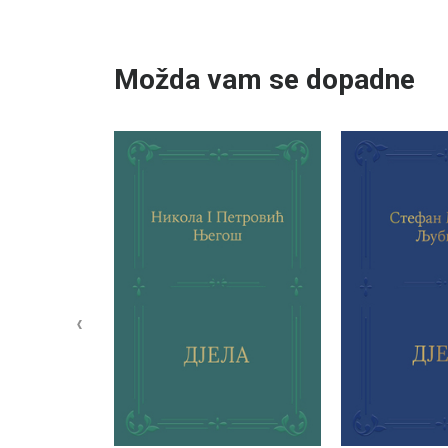
10%
10%
Možda vam se dopadne
‹