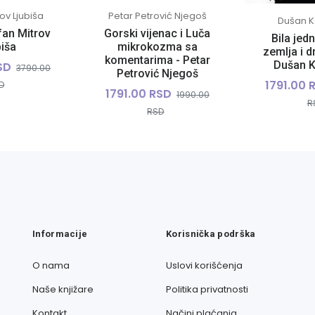
ov Ljubiša
Petar Petrović Njegoš
Dušan K
efan Mitrov
Gorski vijenac i Luča
Bila jed
biša
mikrokozma sa
zemlja i d
komentarima - Petar
Dušan K
SD
3790.00
Petrović Njegoš
1791.00 
D
1791.00 RSD
1990.00
R
RSD
Informacije
Korisnička podrška
O nama
Uslovi korišćenja
Naše knjižare
Politika privatnosti
Kontakt
Načini plaćanja