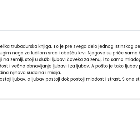
elika trubadurska knjiga. To je pre svega delo jednog istinskog pes
gim nego za ludilom srca i obešću krvi. Njegove su priče samo b
ji na zemlji, stoji u službi ljubavi čoveka za ženu, i to samo mla
dost i večno obnavljanje ljubavi i za ljubav. A pošto je tako ljuba
edina njihova sudbina i misija.
toji ljubav, a ljubav postoji dok postoji mladost i strast. S one