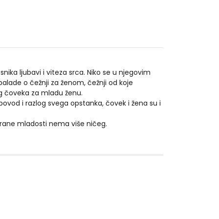
nika ljubavi i viteza srca. Niko se u njegovim
alade o čežnji za ženom, čežnji od koje
dog čoveka za mladu ženu.
v povod i razlog svega opstanka, čovek i žena su i
 strane mladosti nema više ničeg.