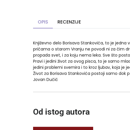
OPIS
RECENZIJE
Književno delo Borisava Stankovića, to je jedna v
pričama o starom Vranju ne povodi ni za čim dru
propada svet, i za koju nema leka. Sve što posto
Pravi i jedini život za ovog pisca, to je samo mla
jedini problemi svemira i to kroz ljubav, koja je j
Život za Borisava Stankovića postoji samo dok pos
Jovan Dučić
10%
Od istog autora