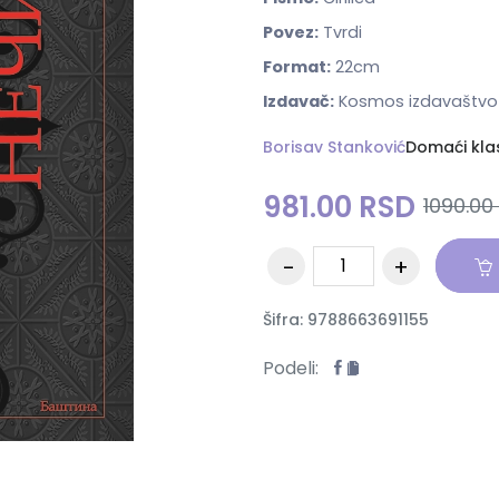
Povez:
Tvrdi
Format:
22cm
Izdavač:
Kosmos izdavaštvo
Borisav Stanković
Domaći klas
981.00 RSD
1090.00
Šifra: 9788663691155
Podeli: