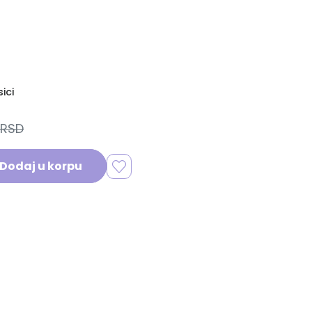
ici
 RSD
Dodaj u korpu