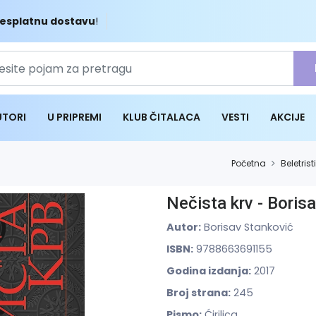
esplatnu dostavu
!
UTORI
U PRIPREMI
KLUB ČITALACA
VESTI
AKCIJE
Početna
Beletrist
Nečista krv - Boris
Autor:
Borisav Stanković
ISBN:
9788663691155
Godina izdanja:
2017
Broj strana:
245
Pismo:
Ćirilica