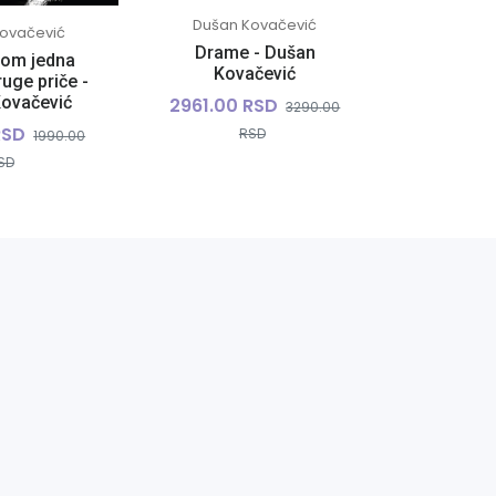
Dušan Kovačević
Branis
ovačević
Drame - Dušan
Sumnji
nom jedna
Kovačević
Branis
ruge priče -
ovačević
2961.00 RSD
3290.00
621.00 R
RSD
RSD
1990.00
SD