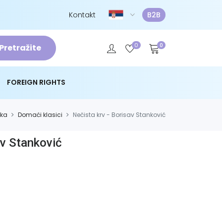
Kontakt
B2B
0
0
Pretražite
FOREIGN RIGHTS
ika
Domaći klasici
Nečista krv - Borisav Stanković
av Stanković