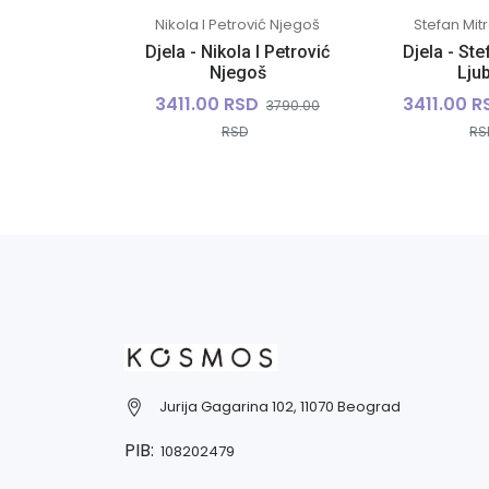
Nikola I Petrović Njegoš
Stefan Mitr
Djela - Nikola I Petrović
Djela - St
Njegoš
Lju
3411.00 RSD
3411.00 R
3790.00
RSD
RS
Jurija Gagarina 102, 11070 Beograd
PIB:
108202479