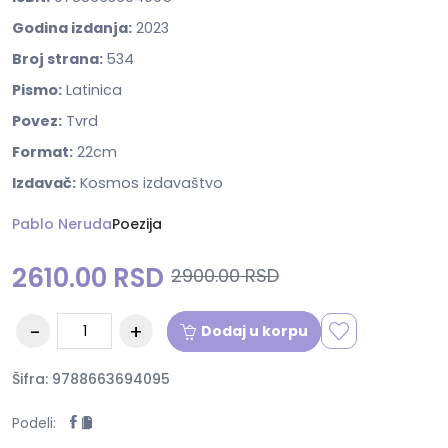
Godina izdanja:
2023
Broj strana:
534
Pismo:
Latinica
Povez:
Tvrd
Format:
22cm
Izdavač:
Kosmos izdavaštvo
Pablo Neruda
Poezija
2610.00 RSD
2900.00 RSD
Dodaj u korpu
Šifra: 9788663694095
Podeli: