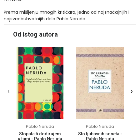
Prema mišljenju mnogih kritičara, jedno od najznačajnijih i
najsveobuhvatnijih dela Pabla Nerude.
10%
10%
Od istog autora
‹
›
Pablo Neruda
Pablo Neruda
Stopala ti dodirujem
Sto ljubavnih soneta -
u tami - Pablo Neruda
Pablo Neruda