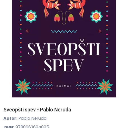
Sveopšti spev - Pablo Neruda
Autor:
Pablo Neruda
ISBN:
9788663694095