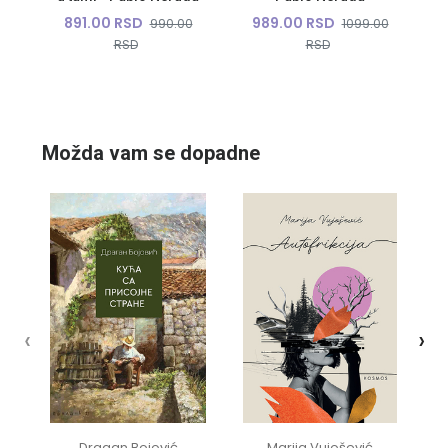
891.00 RSD
989.00 RSD
990.00
1099.00
RSD
RSD
10%
10%
Možda vam se dopadne
‹
›
Dragan Bojović
Marija Vujošević