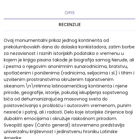
OPIS
RECENZIJE
Ovaj monumentalni prikaz jednog kontinenta od
prekolumbovskih dana do dolaska konkistadora, zatim borbe
za nezavisnost i raznih istorijskih podataka o vremenu u
kojem je knjiga pisana takođe je biografija samog Nerude, ali
i pesma o njegovim anonimnim sunarodnicima, bratstvu,
spotlačenim i poniženima (radnicima, seljacima i sl.) i tihim i
uzvišenim prostranstvima okruženim tajanstvenim
okeanom.\n\nHimna latinoameričkog kontinenta i njene
prirode, geografije, istorije, pokušaj iskupljenja sopstvenog
bića od dehumanizirajućeg masovnog sveta do
poistovećivanja s prošlošću i autorovim vremenom, punim
nesreće i patnji, ali i radosti. Delo koje istorijske činjenice boji
dubokim emocijama i okružuje raskošnom prirodom.
Sveopšti spev (Canto general) istovremeno predstavlja
univerzalnu književnost i jedinstvenu hroniku Latinske
Amerike.