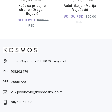
Kuća sa prisojne
Autofrikcija - Marija
strane - Dragan
Vujošević
Bojović
801.00 RSD
890.00
981.00 RSD
1090.00
RSD
RSD
Jurija Gagarina 102, 11070 Beograd
PIB:
108202479
MB:
20951729
vuk.jovanovic@kosmosknjige.rs
011/411-48-56