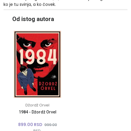
ko je tu svinja, a ko čovek.
10%
Od istog autora
Džordž Orvel
1984 - Džordž Orvel
899.00 RSD
999.00
RSD