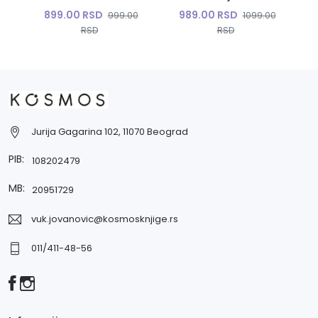
899.00 RSD
989.00 RSD
999.00
1099.00
RSD
RSD
Jurija Gagarina 102, 11070 Beograd
PIB:
108202479
MB:
20951729
vuk.jovanovic@kosmosknjige.rs
011/411-48-56