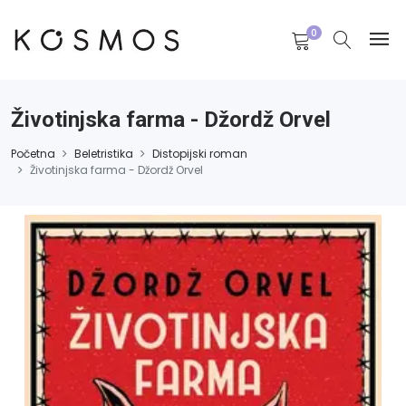
0
Životinjska farma - Džordž Orvel
Početna
Beletristika
Distopijski roman
Životinjska farma - Džordž Orvel