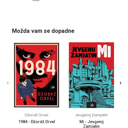
10%
10%
Možda vam se dopadne
‹
›
Džordž Orvel
Jevgenij Zamjatin
1984 - Džordž Orvel
Mi - Jevgenij
Zamjatin