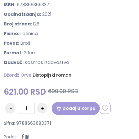
ISBN:
9788663693371
Godina izdanja:
2021
Broj strana:
128
Pismo:
Latinica
Povez:
Broš
Format:
20cm
Izdavač:
Kosmos izdavaštvo
Džordž Orvel
Distopijski roman
621.00 RSD
690.00 RSD
Dodaj u korpu
Šifra: 9788663693371
Podeli: