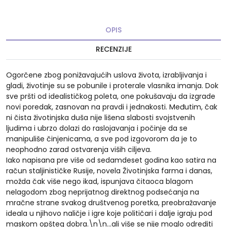
OPIS
RECENZIJE
Ogorčene zbog ponižavajućih uslova života, izrabljivanja i
gladi, životinje su se pobunile i proterale vlasnika imanja. Dok
sve pršti od idealističkog poleta, one pokušavaju da izgrade
novi poredak, zasnovan na pravdi i jednakosti. Međutim, čak
ni čista životinjska duša nije lišena slabosti svojstvenih
ljudima i ubrzo dolazi do raslojavanja i počinje da se
manipuliše činjenicama, a sve pod izgovorom da je to
neophodno zarad ostvarenja viših ciljeva.
Iako napisana pre više od sedamdeset godina kao satira na
račun staljinističke Rusije, novela Životinjska farma i danas,
možda čak više nego ikad, ispunjava čitaoca blagom
nelagodom zbog neprijatnog direktnog podsećanja na
mračne strane svakog društvenog poretka, preobražavanje
ideala u njihovo naličje i igre koje političari i dalje igraju pod
maskom opšteg dobra.\n\n...ali više se nije moglo odrediti