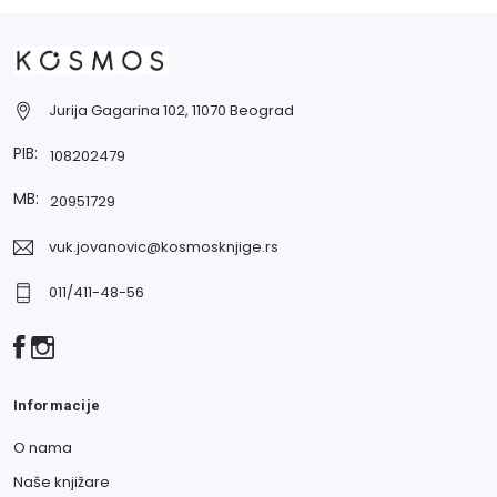
Jurija Gagarina 102, 11070 Beograd
PIB:
108202479
MB:
20951729
vuk.jovanovic@kosmosknjige.rs
011/411-48-56
Informacije
O nama
Naše knjižare