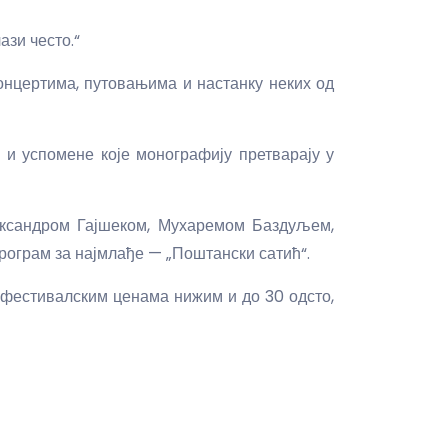
ази често.“
концертима, путовањима и настанку неких од
 и успомене које монографију претварају у
сандром Гајшеком, Мухаремом Баздуљем,
ограм за најмлађе — „Поштански сатић“.
 фестивалским ценама нижим и до 30 одсто,