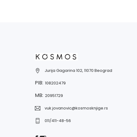
Jurija Gagarina 102, 11070 Beograd
PIB:
108202479
MB:
20951729
vuk.jovanovic@kosmosknjige.rs
011/411-48-56