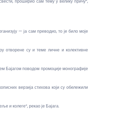
свести, проширио сам тему у велику причу“,
рганизују — ја сам преводио, то је било моје
ру отворене су и теме личне и колективне
ћем Бајагом поводом промоције монографије
кописних верзија стихова који су обележили
ље и колеге“, рекао је Бајага.