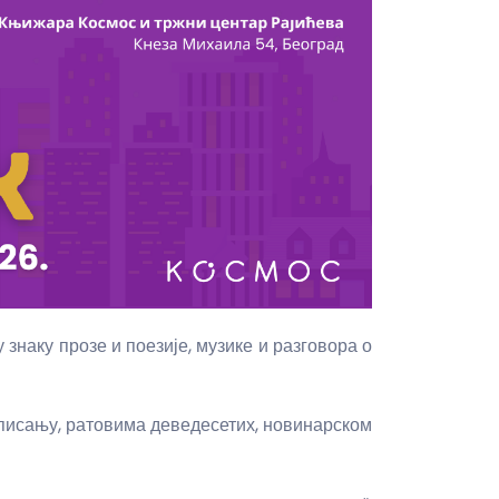
наку прозе и поезије, музике и разговора о
о писању, ратовима деведесетих, новинарском