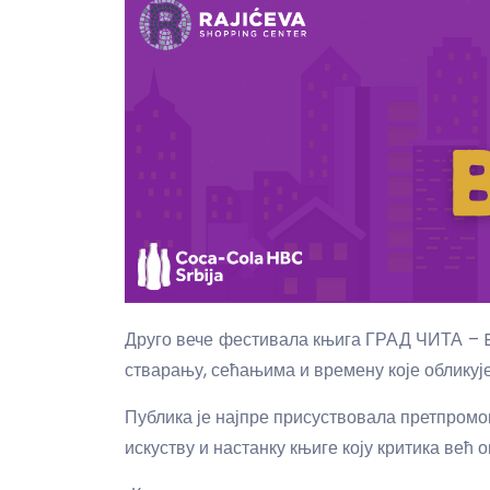
Друго вече фестивала књига ГРАД ЧИТА – BO
стварању, сећањима и времену које обликуј
Публика је најпре присуствовала претпром
искуству и настанку књиге коју критика већ о