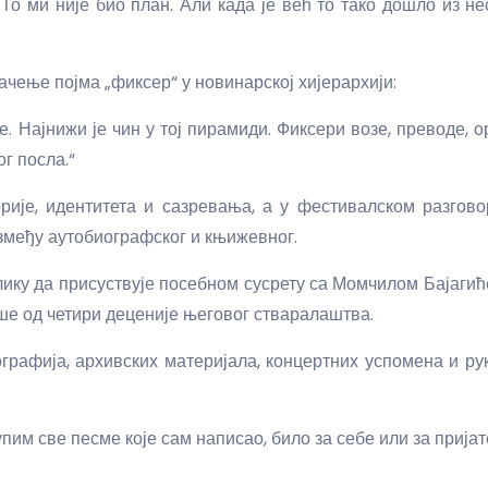
То ми није био план. Али када је већ то тако дошло из не
ачење појма „фиксер“ у новинарској хијерархији:
. Најнижи је чин у тој пирамиди. Фиксери возе, преводе, о
г посла.“
рије, идентитета и сазревања, а у фестивалском разгово
између аутобиографског и књижевног.
лику да присуствује посебном сусрету са Момчилом Бајаги
ише од четири деценије његовог стваралаштва.
графија, архивских материјала, концертних успомена и ру
пим све песме које сам написао, било за себе или за пријате