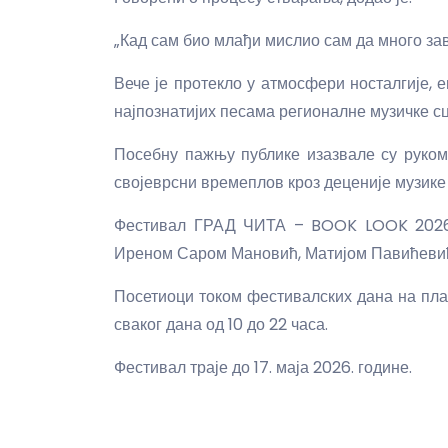
„Кад сам био млађи мислио сам да много зав
Вече је протекло у атмосфери носталгије, 
најпознатијих песама регионалне музичке с
Посебну пажњу публике изазвале су руком 
својеврсни времеплов кроз деценије музике 
Фестивал ГРАД ЧИТА – BOOK LOOK 2026 
Иреном Саром Мановић, Матијом Павићевиће
Посетиоци током фестивалских дана на пла
сваког дана од 10 до 22 часа.
Фестивал траје до 17. маја 2026. године.