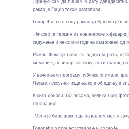
„Кренуо сам да пишем о рату деведесетих. 
рекао је Гоцић током разговора.
Говорећи о наслову романа, објаснио је и зн
„Фиксер је термин из новинарске хијерархије
задужење и неколико година сам живео од то
Роман
Фиксер
бави се односом рата, исто
меморије, новинарског искуства и граница 
У вечерњем програму публика је имала при
Песме
, луксузног издања које обједињује в
Књига доноси 160 песама, велики број фото
генерације.
„Мени је било важно да на једном месту саку
Говорећи о процесу стварања, додао је: