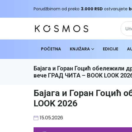
Porudžbinom od preko
3.000 RSD
ostvarujete
b
POČETNA
KNJIŽARA
EDICIJE
A
Бајага и Горан Гоцић обележили д
вече ГРАД ЧИТА – BOOK LOOK 202
Бајага и Горан Гоцић 
LOOK 2026
15.05.2026