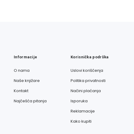
Informacije
Korisnička podrška
O nama
Uslovi korišćenja
Naše knjižare
Politika privatnosti
Kontakt
Načini plaćanja
Najčešća pitanja
Isporuka
Reklamacije
Kako kupiti