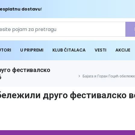
esplatnu dostavu
!
UTORI
U PRIPREMI
KLUB ČITALACA
VESTI
AKCIJE
руго фестивалско
6
Бајага и Горан Гоцић обележ
обележили друго фестивалско 