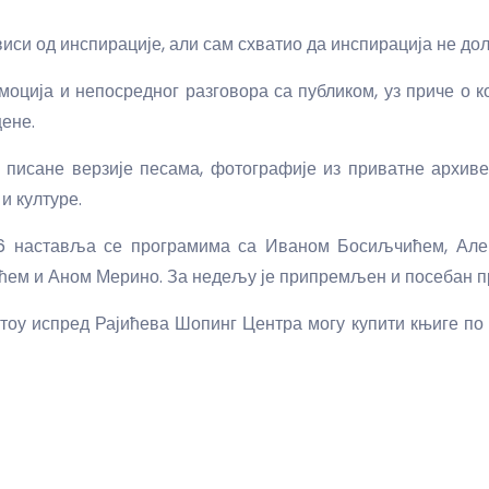
иси од инспирације, али сам схватио да инспирација не дол
емоција и непосредног разговора са публиком, уз приче о 
цене.
писане верзије песама, фотографије из приватне архиве
и културе.
наставља се програмима са Иваном Босиљчићем, Алек
м и Аном Мерино. За недељу је припремљен и посебан пр
тоу испред Рајићева Шопинг Центра могу купити књиге по