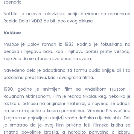
scenario.
Netfliks je najavio televizijsku seriju baziranu na romanima
Roalda Dala i VDDŽ će biti deo ovog ciklusa.
Veštice
Veštice
je Dalov roman iz 1983. Radnja je fokusirana na
dečaka i njegovu baku kao i njihovu borbu protiv veštica,
koje žele da se otarase sve dece na svetu.
Navedeno delo je adaptirano za formu audio knjige, ali i za
pozorišnu predstavu, kao i dva igrana filma.
1990. godine je snimljen film sa Anđelikom Hjuston i
Rouanom Aktinsonom. Film je režirao Nikolas Reg. Nekoliko je
razlika u odnosu na originalni materijal, a najveća se odnosi
na sam kraj priče u kojem pomoćnica Vrhovne Prvoveštice
(koja se ne pojavljuje u knjizi) vraća dečaka u ljudski oblik. Dal
je smatrao da je ovaj film prilično loš. Filmska kritika se
znatno povoljnije izrazila, a naročito pohvalno o izboru