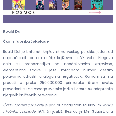
Roald Dal
Čarli i fabrika čokolade
Roald Dal je britanski književnik norveškog porekla, jedan od
najznačajnijih autora dečije književnosti XX veka. Njegova
dela su prepoznatljiva po neočekivanim krajevima,
elementima strave i jeze, mračnom humor, čestim
pojavama odraslih u ulogama negativaca. Romani su mu
prodati u preko 250.000.000 primeraka širom sveta,
prevedeni su na mnoge svetske jezike i česte su adaptacije
njegovih književnih ostvarenja.
Čarli i fabrika čokolade
je prvi put adaptiran za film
Vili Vonka
i fabrika čokolade
1971. (mjuzikl). Režirao je Mel Stjuart, a u