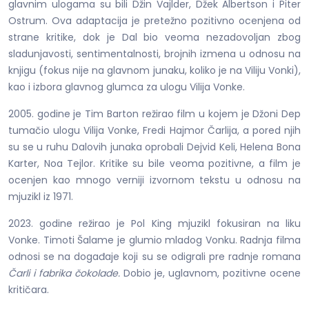
glavnim ulogama su bili Džin Vajlder, Džek Albertson i Piter
Ostrum. Ova adaptacija je pretežno pozitivno ocenjena od
strane kritike, dok je Dal bio veoma nezadovoljan zbog
sladunjavosti, sentimentalnosti, brojnih izmena u odnosu na
knjigu (fokus nije na glavnom junaku, koliko je na Viliju Vonki),
kao i izbora glavnog glumca za ulogu Vilija Vonke.
2005. godine je Tim Barton režirao film u kojem je Džoni Dep
tumačio ulogu Vilija Vonke, Fredi Hajmor Čarlija, a pored njih
su se u ruhu Dalovih junaka oprobali Dejvid Keli, Helena Bona
Karter, Noa Tejlor. Kritike su bile veoma pozitivne, a film je
ocenjen kao mnogo verniji izvornom tekstu u odnosu na
mjuzikl iz 1971.
2023. godine režirao je Pol King mjuzikl fokusiran na liku
Vonke. Timoti Šalame je glumio mladog Vonku. Radnja filma
odnosi se na događaje koji su se odigrali pre radnje romana
Čarli i fabrika čokolade.
Dobio je, uglavnom, pozitivne ocene
kritičara.