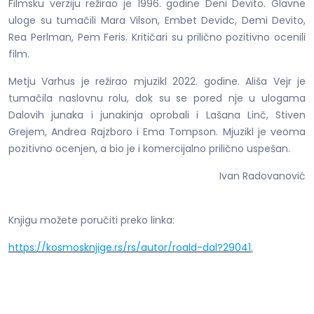
Filmsku verziju režirao je 1996. godine Deni Devito. Glavne
uloge su tumačili Mara Vilson, Embet Devidc, Demi Devito,
Rea Perlman, Pem Feris. Kritičari su prilično pozitivno ocenili
film.
Metju Varhus je režirao mjuzikl 2022. godine. Ališa Vejr je
tumačila naslovnu rolu, dok su se pored nje u ulogama
Dalovih junaka i junakinja oprobali i Lašana Linč, Stiven
Grejem, Andrea Rajzboro i Ema Tompson. Mjuzikl je veoma
pozitivno ocenjen, a bio je i komercijalno prilično uspešan.
Ivan Radovanović
Knjigu možete poručiti preko linka:
https://kosmosknjige.rs/rs/autor/roald-dal?29041
.