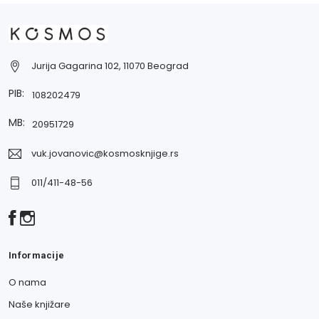
Jurija Gagarina 102, 11070 Beograd
PIB:
108202479
MB:
20951729
vuk.jovanovic@kosmosknjige.rs
011/411-48-56
Informacije
O nama
Naše knjižare