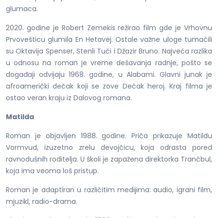
glumaca.
2020. godine je Robert Zemekis režirao film gde je Vrhovnu
Prvovešticu glumila En Hetavej. Ostale važne uloge tumačili
su Oktavija Spenser, Stenli Tuči i Džazir Bruno. Najveća razlika
u odnosu na roman je vreme dešavanja radnje, pošto se
događaji odvijaju 1968. godine, u Alabami. Glavni junak je
afroamerički dečak koji se zove Dečak heroj. Kraj filma je
ostao veran kraju iz Dalovog romana.
Matilda
Roman je objavljen 1988. godine. Priča prikazuje Matildu
Vormvud, izuzetno zrelu devojčicu, koja odrasta pored
ravnodušnih roditelja. U školi je zapažena direktorka Trančbul,
koja ima veoma loš pristup.
Roman je adaptiran u različitim medijima: audio, igrani film,
mjuzikl, radio-drama.