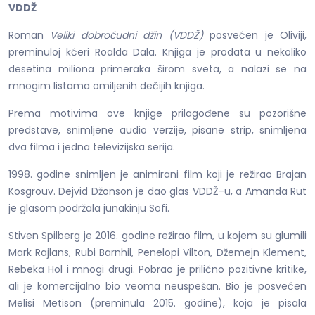
VDDŽ
Roman
Veliki dobroćudni džin (VDDŽ)
posvećen je Oliviji,
preminuloj kćeri Roalda Dala. Knjiga je prodata u nekoliko
desetina miliona primeraka širom sveta, a nalazi se na
mnogim listama omiljenih dečijih knjiga.
Prema motivima ove knjige prilagođene su pozorišne
predstave, snimljene audio verzije, pisane strip, snimljena
dva filma i jedna televizijska serija.
1998. godine snimljen je animirani film koji je režirao Brajan
Kosgrouv. Dejvid Džonson je dao glas VDDŽ-u, a Amanda Rut
je glasom podržala junakinju Sofi.
Stiven Spilberg je 2016. godine režirao film, u kojem su glumili
Mark Rajlans, Rubi Barnhil, Penelopi Vilton, Džemejn Klement,
Rebeka Hol i mnogi drugi. Pobrao je prilično pozitivne kritike,
ali je komercijalno bio veoma neuspešan. Bio je posvećen
Melisi Metison (preminula 2015. godine), koja je pisala