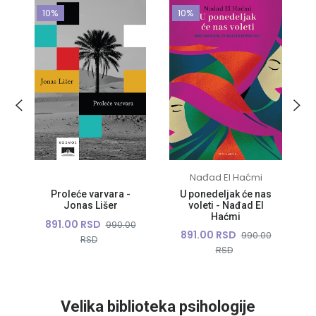
10%
10%
Nađad El Haćmi
Proleće varvara -
U ponedeljak će nas
Jonas Lišer
voleti - Nađad El
Haćmi
891.00 RSD
0
990.00
891.00 RSD
990.00
RSD
RSD
Velika biblioteka psihologije