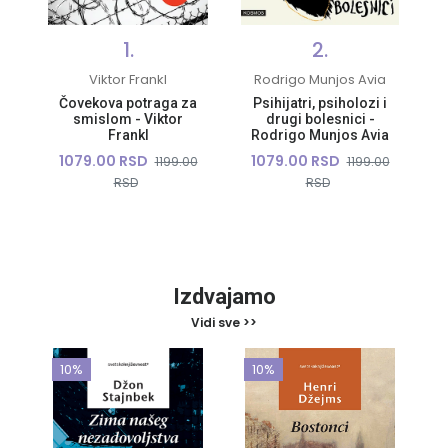
1.
2.
Viktor Frankl
Rodrigo Munjos Avia
Čovekova potraga za
Psihijatri, psiholozi i
smislom - Viktor
drugi bolesnici -
Frankl
Rodrigo Munjos Avia
1079.00 RSD
1079.00 RSD
1199.00
1199.00
RSD
RSD
Izdvajamo
Vidi sve >>
10%
10%