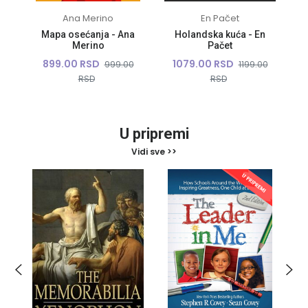
Ana Merino
En Pačet
n
Mapa osećanja - Ana
Holandska kuća - En
Merino
Pačet
899.00 RSD
1079.00 RSD
0
999.00
1199.00
RSD
RSD
U pripremi
Vidi sve >>