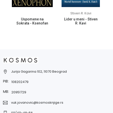
Stiven R. Kavi
Uspomene na
Lider u meni - Stiven
Sokrata - Ksenofan
R. Kavi
0
Jurija Gagarina 102, 11070 Beograd
PIB:
108202479
MB:
20951729
vuk.jovanovic@kosmosknjige.rs
011/411-48-56