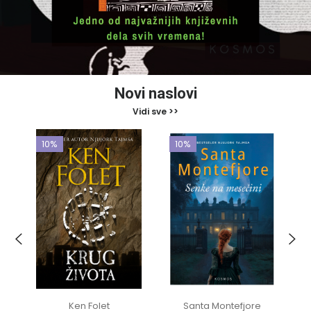
Novi naslovi
Vidi sve >>
10%
10%
Ken Folet
Santa Montefjore