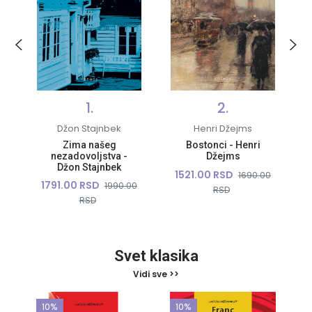
1.
2.
Džon Stajnbek
Henri Džejms
Zima našeg
Bostonci - Henri
e
nezadovoljstva -
Džejms
Džon Stajnbek
1521.00 RSD
0
1690.00
1791.00 RSD
1990.00
RSD
RSD
Svet klasika
Vidi sve >>
10%
10%