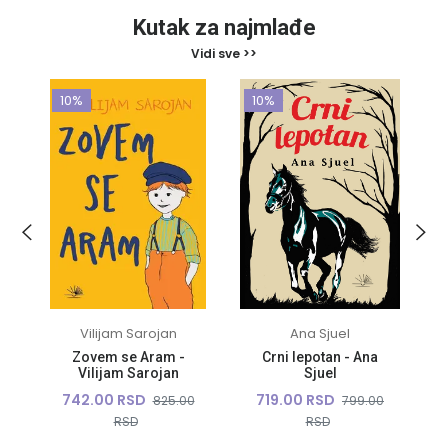
Kutak za najmlađe
Vidi sve >>
10%
10%
i
Vilijam Sarojan
Ana Sjuel
a
Zovem se Aram -
Crni lepotan - Ana
Vilijam Sarojan
Sjuel
742.00 RSD
719.00 RSD
825.00
799.00
0
RSD
RSD