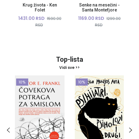
Krug života - Ken
Senke na mesečini -
Folet
Santa Montefjore
1431.00 RSD
1169.00 RSD
0
1590.00
1299.00
RSD
RSD
Top-lista
Vidi sve >>
10%
10%