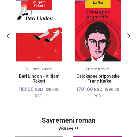
Vilijam Tekeri
Franc Kafka
Bari Lindon - Vilijam
Celokupne pripovetke
Tekeri
- Franc Kafka
1161.00 RSD
1701.00 RSD
0
1290.00
1890.00
RSD
RSD
Savremeni roman
Vidi sve >>